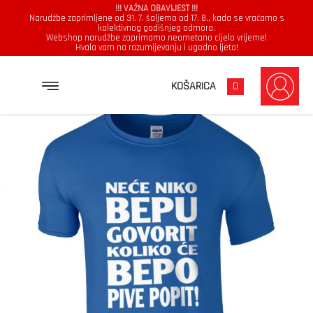
!!! VAŽNA OBAVIJEST !!!
Narudžbe zaprimljene od 31. 7. šaljemo od 17. 8., kada se vraćamo s
kolektivnog godišnjeg odmora.
Webshop narudžbe zaprimamo neometano cijelo vrijeme!
Hvala vam na razumijevanju i ugodno ljeto!
→
→
→
NASLOVNICA
MAJICE
MUŠKARCI
NEĆE NIKO BEPU GOVORIT KOLIKO ĆE BEPO PIVE POPIT
KOŠARICA
0
Muškarci