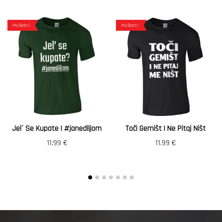
Muškarci
Muškarci
Jel´ Se Kupate | #janediljom
Toči Gemišt I Ne Pitaj Ništ
11.99
€
11.99
€