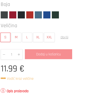
Boja
Veličina
S
M
L
XL
XXL
Obriši
Dodaj u košaricu
Quantity
11.99
€
Vodič kroz veličine
Opis proizvoda