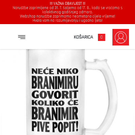
!!! VAŽNA OBAVIJEST !!!
Narudžbe zaprimljene od 31. 7. šaljemo od 17. 8., kada se vraćamo s
kolektivnog godišnjeg odmora.
Webshop narudžbe zaprimamo neometano cijelo vrijeme!
Hvala vam na razumijevanju i ugodno ljeto!
→
→
NASLOVNICA
KRIGLA
NEĆE NIKO BRANIMIRU GOVORIT KOLIKO ĆE BRANIMIR PIVE POPIT
KOŠARICA
0