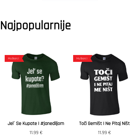
Najpopularnije
Muškarci
Muškarci
Jel´ Se Kupate | #janediljom
Toči Gemišt I Ne Pitaj Ništ
11.99
€
11.99
€