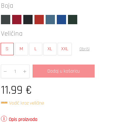
Boja
Veličina
S
M
L
XL
XXL
Obriši
Dodaj u košaricu
Quantity
11.99
€
Vodič kroz veličine
Opis proizvoda