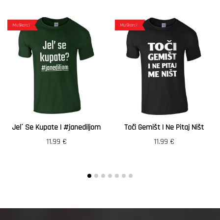
Muškarci
Muškarci
Jel´ Se Kupate | #janediljom
Toči Gemišt I Ne Pitaj Ništ
11.99
€
11.99
€