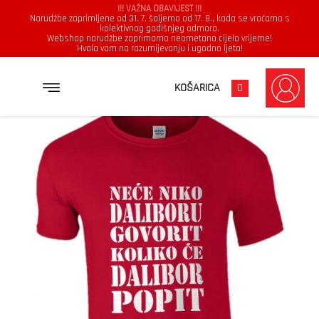
!!! VAŽNA OBAVIJEST !!!
Narudžbe zaprimljene od 31. 7. šaljemo od 17. 8., kada se vraćamo s
kolektivnog godišnjeg odmora.
Webshop narudžbe zaprimamo neometano cijelo vrijeme!
Hvala vam na razumijevanju i ugodno ljeto!
→
→
→
NASLOVNICA
MAJICE
MUŠKARCI
NEĆE NIKO DALIBORU GOVORIT KOLIKO ĆE DALIBOR POPIT
KOŠARICA
0
Muškarci