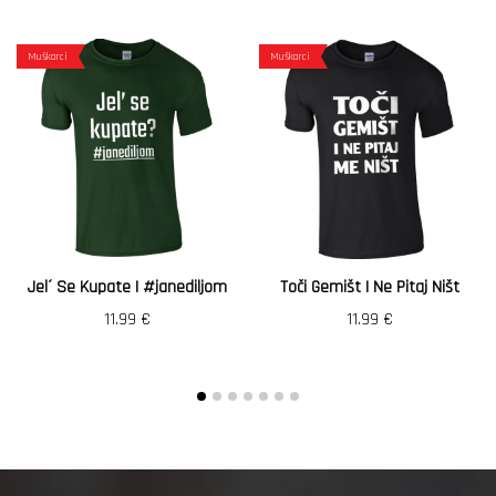
Muškarci
Muškarci
Jel´ Se Kupate | #janediljom
Toči Gemišt I Ne Pitaj Ništ
11.99
€
11.99
€