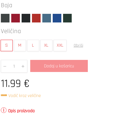
Boja
Veličina
S
M
L
XL
XXL
Obriši
Dodaj u košaricu
Quantity
11.99
€
Vodič kroz veličine
Opis proizvoda