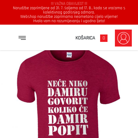
!!! VAŽNA OBAVIJEST !!!
Narudžbe zaprimljene od 31. 7. šaljemo od 17. 8., kada se vraćamo s
kolektivnog godišnjeg odmora.
Webshop narudžbe zaprimamo neometano cijelo vrijeme!
Hvala vam na razumijevanju i ugodno ljeto!
→
→
→
NASLOVNICA
MAJICE
MUŠKARCI
NEĆE NIKO DAMIRU GOVORIT KOLIKO ĆE DAMIR POPIT
KOŠARICA
0
Muškarci