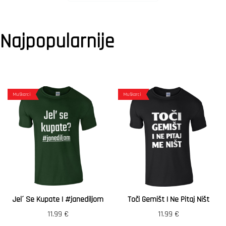
Najpopularnije
Muškarci
Muškarci
Jel´ Se Kupate | #janediljom
Toči Gemišt I Ne Pitaj Ništ
11.99
€
11.99
€