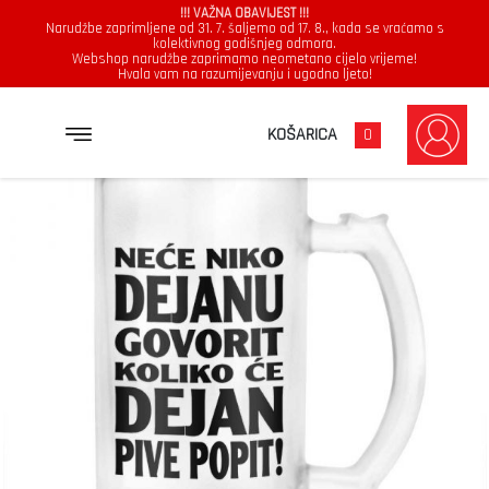
!!! VAŽNA OBAVIJEST !!!
Narudžbe zaprimljene od 31. 7. šaljemo od 17. 8., kada se vraćamo s
kolektivnog godišnjeg odmora.
Webshop narudžbe zaprimamo neometano cijelo vrijeme!
Hvala vam na razumijevanju i ugodno ljeto!
→
→
NASLOVNICA
KRIGLA
NEĆE NIKO DEJANU GOVORIT KOLIKO ĆE DEJAN PIVE POPIT
KOŠARICA
0