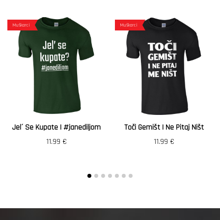
Muškarci
Muškarci
Jel´ Se Kupate | #janediljom
Toči Gemišt I Ne Pitaj Ništ
11.99
€
11.99
€