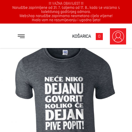
!!! VAŽNA OBAVIJEST !!!
Narudžbe zaprimljene od 31. 7. šaljemo od 17. 8., kada se vraćamo s
kolektivnog godišnjeg odmora.
Webshop narudžbe zaprimamo neometano cijelo vrijeme!
Hvala vam na razumijevanju i ugodno ljeto!
→
→
→
NASLOVNICA
MAJICE
MUŠKARCI
NEĆE NIKO DEJANU GOVORIT KOLIKO ĆE DEJAN PIVE POPIT
KOŠARICA
0
Muškarci