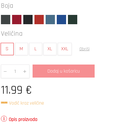
Boja
Veličina
S
M
L
XL
XXL
Obriši
Dodaj u košaricu
Quantity
11.99
€
Vodič kroz veličine
Opis proizvoda