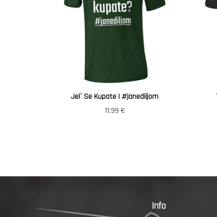
Jel´ Se Kupate | #janediljom
11.99
€
Info