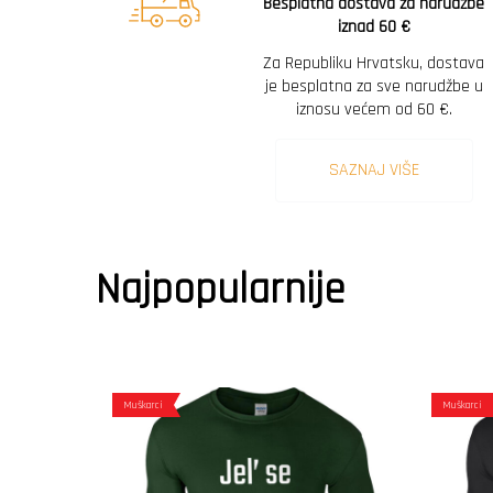
Besplatna dostava za narudžbe
iznad 60 €
Za Republiku Hrvatsku, dostava
je besplatna za sve narudžbe u
iznosu većem od 60 €.
SAZNAJ VIŠE
Najpopularnije
Muškarci
Muškarci