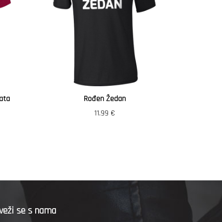
ata
Rođen Žedan
Vozi
11.99
€
veži se s nama