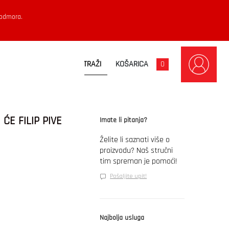
 odmora.
KOŠARICA
0
ĆE FILIP PIVE
Imate li pitanja?
Želite li saznati više o
proizvodu? Naš stručni
tim spreman je pomoći!
Pošaljite upit!
Najbolja usluga