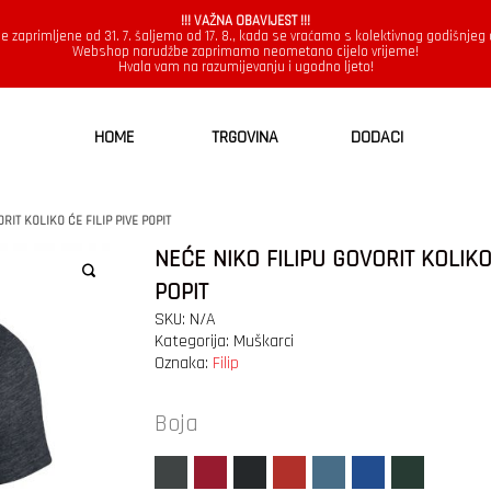
!!! VAŽNA OBAVIJEST !!!
e zaprimljene od 31. 7. šaljemo od 17. 8., kada se vraćamo s kolektivnog godišnjeg
Webshop narudžbe zaprimamo neometano cijelo vrijeme!
Hvala vam na razumijevanju i ugodno ljeto!
HOME
TRGOVINA
DODACI
RIT KOLIKO ĆE FILIP PIVE POPIT
NEĆE NIKO FILIPU GOVORIT KOLIKO 
POPIT
SKU:
N/A
Kategorija:
Muškarci
Oznaka:
Filip
Boja