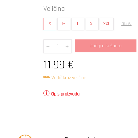
Veličina
S
M
L
XL
XXL
Obriši
Dodaj u košaricu
Quantity
11.99
€
Vodič kroz veličine
Opis proizvoda