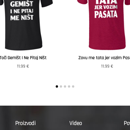
Toči Gemišt I Ne Pitaj Ništ
Zovu me tata jer vozim Pas
11.99
€
11.99
€
Proizvodi
Video
Po