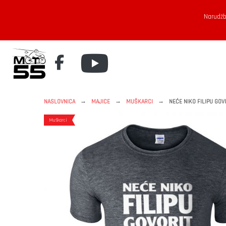
Narudžb
→
→
→
NASLOVNICA
MAJICE
MUŠKARCI
NEĆE NIKO FILIPU GOVO
Muškarci