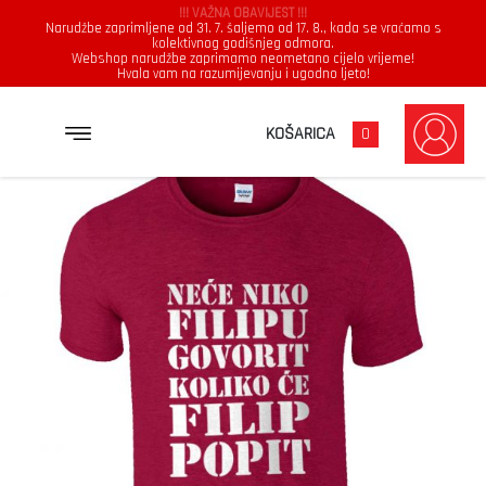
!!! VAŽNA OBAVIJEST !!!
Narudžbe zaprimljene od 31. 7. šaljemo od 17. 8., kada se vraćamo s
kolektivnog godišnjeg odmora.
Webshop narudžbe zaprimamo neometano cijelo vrijeme!
Hvala vam na razumijevanju i ugodno ljeto!
→
→
→
NASLOVNICA
MAJICE
MUŠKARCI
NEĆE NIKO FILIPU GOVORIT KOLIKO ĆE FILIP POPIT
KOŠARICA
0
Muškarci