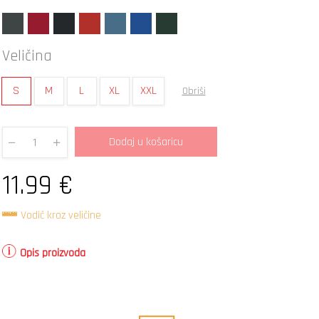
Veličina
S
M
L
XL
XXL
Obriši
Dodaj u košaricu
Quantity
11.99
€
Vodič kroz veličine
Opis proizvoda