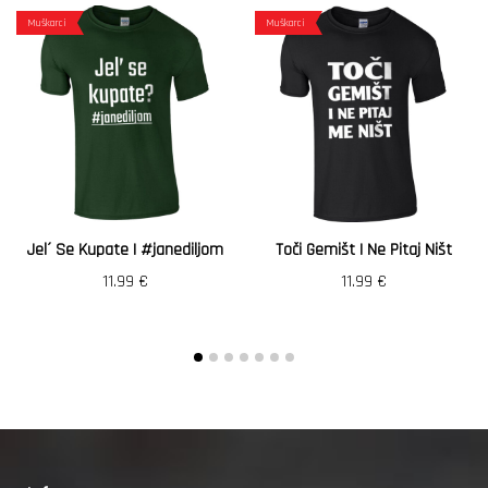
Muškarci
Muškarci
Jel´ Se Kupate | #janediljom
Toči Gemišt I Ne Pitaj Ništ
11.99
€
11.99
€