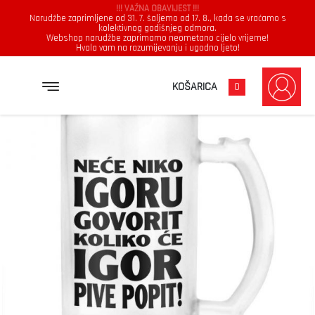
!!! VAŽNA OBAVIJEST !!!
Narudžbe zaprimljene od 31. 7. šaljemo od 17. 8., kada se vraćamo s
kolektivnog godišnjeg odmora.
Webshop narudžbe zaprimamo neometano cijelo vrijeme!
Hvala vam na razumijevanju i ugodno ljeto!
→
→
NASLOVNICA
KRIGLA
NEĆE NIKO IGORU GOVORIT KOLIKO ĆE IGOR PIVE POPIT
KOŠARICA
0