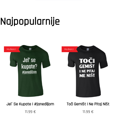
Najpopularnije
Muškarci
Muškarci
Jel´ Se Kupate | #janediljom
Toči Gemišt I Ne Pitaj Ništ
11.99
€
11.99
€