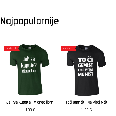
Najpopularnije
Muškarci
Muškarci
Jel´ Se Kupate | #janediljom
Toči Gemišt I Ne Pitaj Ništ
11.99
€
11.99
€