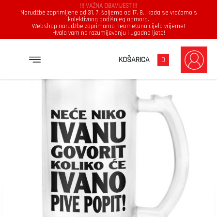
!!! VAŽNA OBAVIJEST !!!
Narudžbe zaprimljene od 31. 7. šaljemo od 17. 8., kada se vraćamo s
kolektivnog godišnjeg odmora.
Webshop narudžbe zaprimamo neometano cijelo vrijeme!
Hvala vam na razumijevanju i ugodno ljeto!
→
→
NASLOVNICA
KRIGLA
NEĆE NIKO IVANU GOVORIT KOLIKO ĆE IVANO PIVE POPIT
KOŠARICA
0