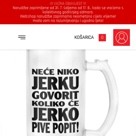
!!! VAŽNA OBAVIJEST !!!
Narudžbe zaprimljene od 31. 7. šaljemo od 17. 8., kada se vraćamo s
kolektivnog godišnjeg odmora.
Webshop narudžbe zaprimamo neometano cijelo vrijeme!
Hvala vam na razumijevanju i ugodno ljeto!
→
→
NASLOVNICA
KRIGLA
NEĆE NIKO JERKU GOVORIT KOLIKO ĆE JERKO PIVE POPIT
KOŠARICA
0