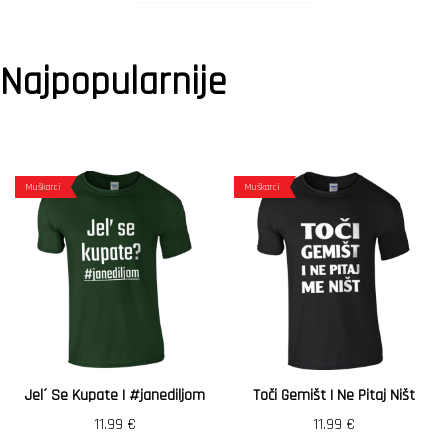
Najpopularnije
Muškarci
Muškarci
Jel´ Se Kupate | #janediljom
Toči Gemišt I Ne Pitaj Ništ
11.99
€
11.99
€