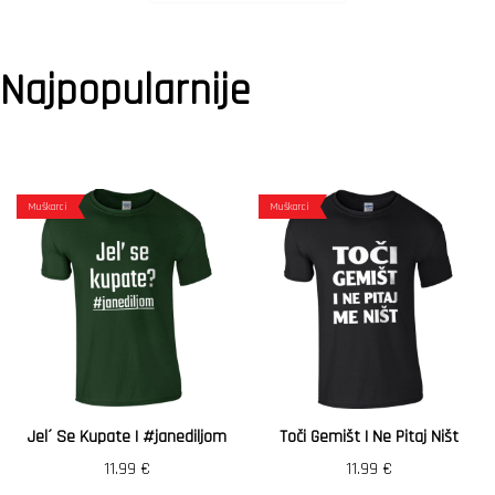
Najpopularnije
Muškarci
Muškarci
Jel´ Se Kupate | #janediljom
Toči Gemišt I Ne Pitaj Ništ
11.99
€
11.99
€