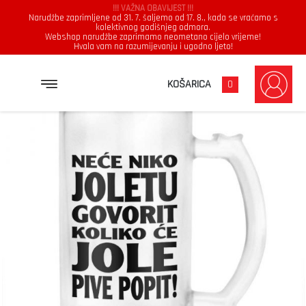
!!! VAŽNA OBAVIJEST !!!
Narudžbe zaprimljene od 31. 7. šaljemo od 17. 8., kada se vraćamo s
kolektivnog godišnjeg odmora.
Webshop narudžbe zaprimamo neometano cijelo vrijeme!
Hvala vam na razumijevanju i ugodno ljeto!
→
→
NASLOVNICA
KRIGLA
NEĆE NIKO JOLETU GOVORIT KOLIKO ĆE JOLE PIVE POPIT
KOŠARICA
0