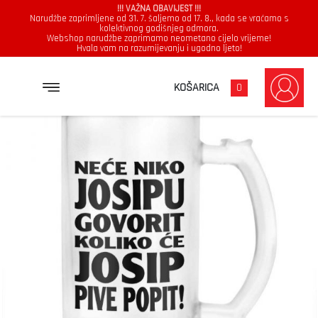
!!! VAŽNA OBAVIJEST !!!
Narudžbe zaprimljene od 31. 7. šaljemo od 17. 8., kada se vraćamo s
kolektivnog godišnjeg odmora.
Webshop narudžbe zaprimamo neometano cijelo vrijeme!
Hvala vam na razumijevanju i ugodno ljeto!
→
→
NASLOVNICA
KRIGLA
NEĆE NIKO JOSIPU GOVORIT KOLIKO ĆE JOSIP PIVE POPIT
KOŠARICA
0