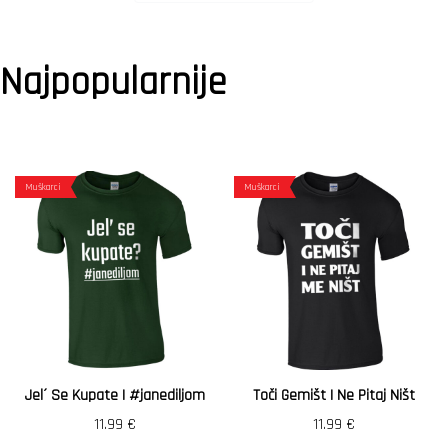
Najpopularnije
Muškarci
Muškarci
Jel´ Se Kupate | #janediljom
Toči Gemišt I Ne Pitaj Ništ
11.99
€
11.99
€