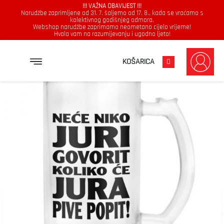
!!! VAŽNA OBAVIJEST !!!
Narudžbe zaprimljene od 31. 7. šaljemo od 17. 8., kada se vraćamo s
kolektivnog godišnjeg odmora.
Webshop narudžbe zaprimamo neometano cijelo vrijeme!
Hvala vam na razumijevanju i ugodno ljeto!
→
→
NASLOVNICA
KRIGLA
NEĆE NIKO JURI GOVORIT KOLIKO ĆE JURA PIVE POPIT
KOŠARICA
0