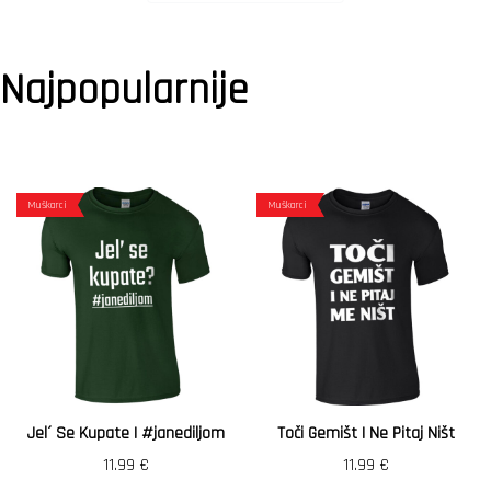
Najpopularnije
Muškarci
Muškarci
Jel´ Se Kupate | #janediljom
Toči Gemišt I Ne Pitaj Ništ
11.99
€
11.99
€