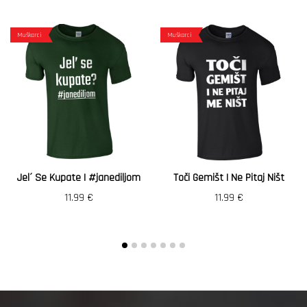
Muškarci
Muškarci
Jel´ Se Kupate | #janediljom
Toči Gemišt I Ne Pitaj Ništ
11.99
€
11.99
€