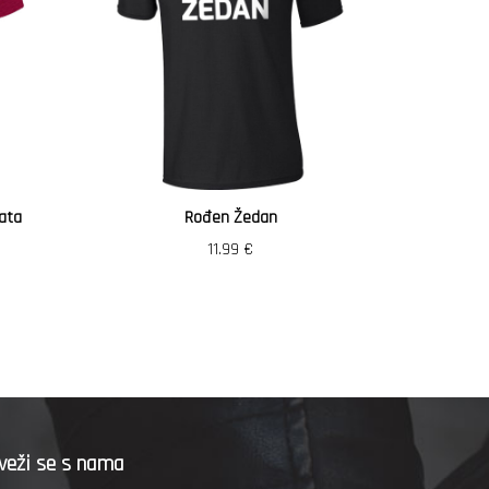
ata
Rođen Žedan
Vozi
11.99
€
veži se s nama