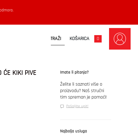
 odmora.
KOŠARICA
0
 ĆE KIKI PIVE
Imate li pitanja?
Želite li saznati više o
proizvodu? Naš stručni
tim spreman je pomoći!
Pošaljite upit!
Najbolja usluga