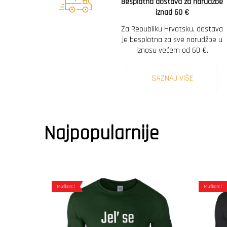
Besplatna dostava za narudžbe
iznad 60 €
Za Republiku Hrvatsku, dostava
je besplatna za sve narudžbe u
iznosu većem od 60 €.
SAZNAJ VIŠE
Najpopularnije
Muškarci
Muškarci