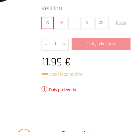
Veličina
S
M
L
XL
XXL
Obriši
Dodaj u košaricu
Quantity
11.99
€
Vodič kroz veličine
Opis proizvoda