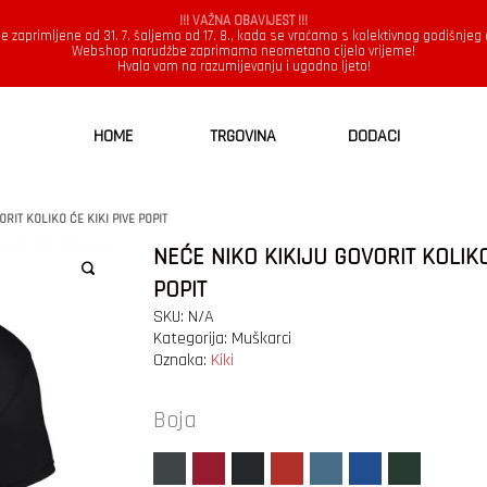
!!! VAŽNA OBAVIJEST !!!
e zaprimljene od 31. 7. šaljemo od 17. 8., kada se vraćamo s kolektivnog godišnjeg
Webshop narudžbe zaprimamo neometano cijelo vrijeme!
Hvala vam na razumijevanju i ugodno ljeto!
HOME
TRGOVINA
DODACI
RIT KOLIKO ĆE KIKI PIVE POPIT
NEĆE NIKO KIKIJU GOVORIT KOLIKO
POPIT
SKU:
N/A
Kategorija:
Muškarci
Oznaka:
Kiki
Boja