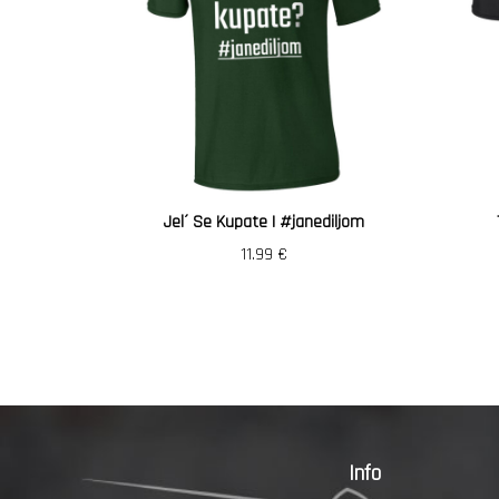
Jel´ Se Kupate | #janediljom
11.99
€
Info