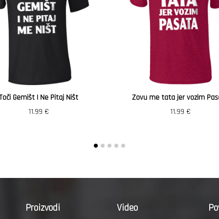
Toči Gemišt I Ne Pitaj Ništ
Zovu me tata jer vozim Pas
11.99
€
11.99
€
Proizvodi
Video
Po