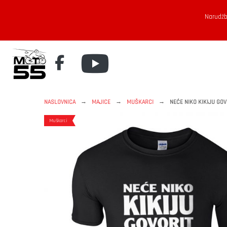
Narudžb
→
→
→
NASLOVNICA
MAJICE
MUŠKARCI
NEĆE NIKO KIKIJU GOVO
Muškarci