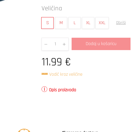
Veličina
S
M
L
XL
XXL
Obriši
Dodaj u košaricu
Quantity
11.99
€
Vodič kroz veličine
Opis proizvoda