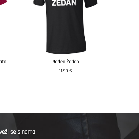
ata
Rođen Žedan
Vozi
11.99
€
veži se s nama