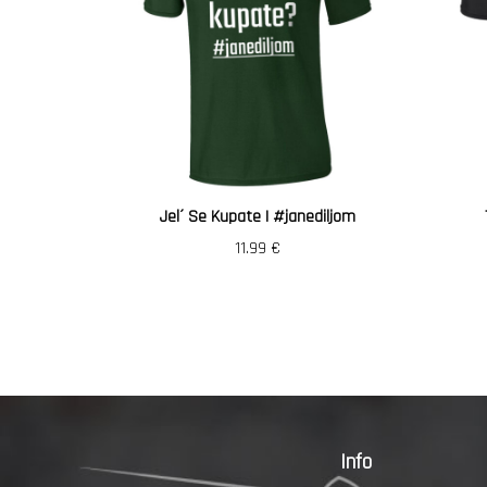
Jel´ Se Kupate | #janediljom
11.99
€
Info