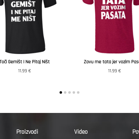
Toči Gemišt I Ne Pitaj Ništ
Zovu me tata jer vozim Pas
11.99
€
11.99
€
Proizvodi
Video
Po