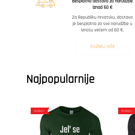
Besplatna dostava za narudžbe
iznad 60 €
Za Republiku Hrvatsku, dostava
je besplatna za sve narudžbe u
iznosu većem od 60 €.
SAZNAJ VIŠE
Najpopularnije
Muškarci
Muškarci