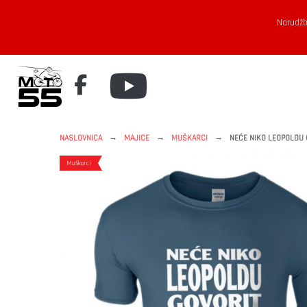
Narudžb
→
→
→
NASLOVNICA
MAJICE
MUŠKARCI
NEĆE NIKO LEOPOLDU 
Muškarci