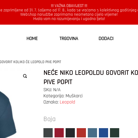
!!! VAŽNA OBAVIJEST !!!
e zaprimljene od 31. 7. šaljemo od 17. 8., kada se vraćamo s kolektivnog godišnjeg
Webshop narudžbe zaprimamo neometano cijelo vrijeme!
Hvala vam na razumijevanju i ugodno ljeto!
HOME
TRGOVINA
DODACI
GOVORIT KOLIKO ĆE LEOPOLD PIVE POPIT
NEĆE NIKO LEOPOLDU GOVORIT KO
PIVE POPIT
SKU:
N/A
Kategorija:
Muškarci
Oznaka:
Leopold
Boja