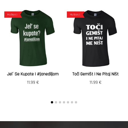
Muškarci
Muškarci
Jel´ Se Kupate | #janediljom
Toči Gemišt I Ne Pitaj Ništ
11.99
€
11.99
€