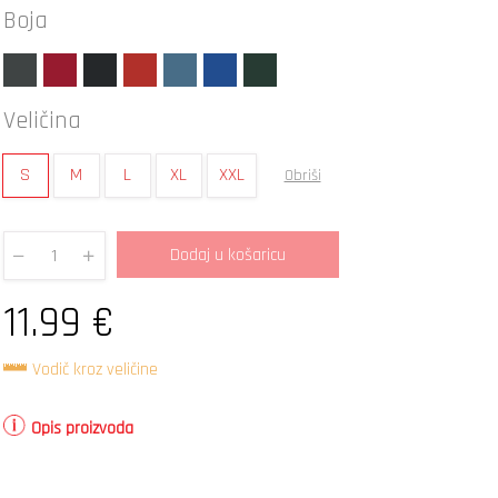
Boja
Veličina
S
M
L
XL
XXL
Obriši
Dodaj u košaricu
Quantity
11.99
€
Vodič kroz veličine
Opis proizvoda