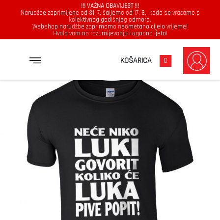
!!! VAŽNA OBAVIJEST !!!
Narudžbe zaprimljene od 31. 7. šaljemo od 17. 8., kada se vraćamo s
kolektivnog godišnjeg odmora.
Webshop narudžbe zaprimamo neometano cijelo vrijeme!
Hvala vam na razumijevanju i ugodno ljeto!
→
→
→
NASLOVNICA
MAJICE
MUŠKARCI
NEĆE NIKO LUKI GOVORIT KOLIKO ĆE LUKA PIVE POPIT
KOŠARICA
0
Muškarci