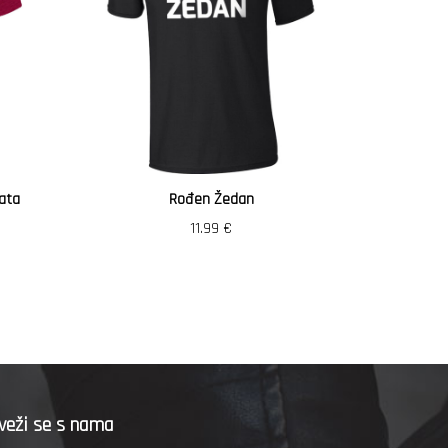
ata
Rođen Žedan
Vozi
11.99
€
veži se s nama