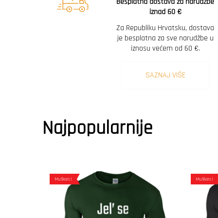
Besplatna dostava za narudžbe
iznad 60 €
Za Republiku Hrvatsku, dostava
je besplatna za sve narudžbe u
iznosu većem od 60 €.
SAZNAJ VIŠE
Najpopularnije
Muškarci
Muškarci