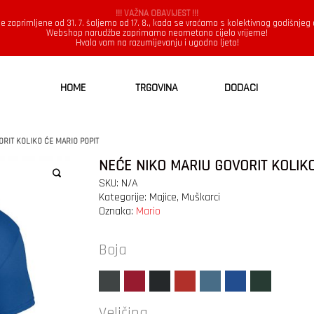
!!! VAŽNA OBAVIJEST !!!
e zaprimljene od 31. 7. šaljemo od 17. 8., kada se vraćamo s kolektivnog godišnjeg
Webshop narudžbe zaprimamo neometano cijelo vrijeme!
Hvala vam na razumijevanju i ugodno ljeto!
HOME
TRGOVINA
DODACI
RIT KOLIKO ĆE MARIO POPIT
NEĆE NIKO MARIU GOVORIT KOLIKO
SKU:
N/A
Kategorije:
Majice
,
Muškarci
Oznaka:
Mario
Boja
Veličina