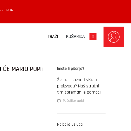
 odmora.
KOŠARICA
0
 ĆE MARIO POPIT
Imate li pitanja?
Želite li saznati više o
proizvodu? Naš stručni
tim spreman je pomoći!
Pošaljite upit!
Najbolja usluga