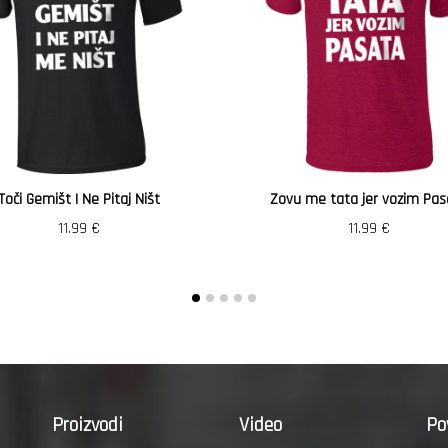
Toči Gemišt I Ne Pitaj Ništ
Zovu me tata jer vozim Pas
11.99
€
11.99
€
Proizvodi
Video
Po