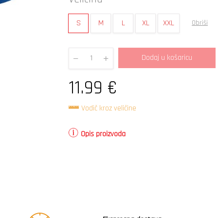
S
M
L
XL
XXL
Obriši
Dodaj u košaricu
Quantity
11.99
€
Vodič kroz veličine
Opis proizvoda