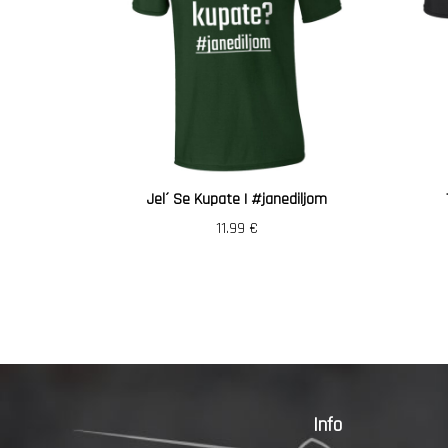
Jel´ Se Kupate | #janediljom
11.99
€
Info