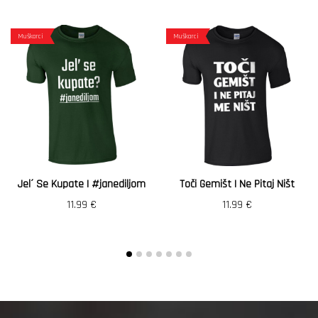
Muškarci
Muškarci
Jel´ Se Kupate | #janediljom
Toči Gemišt I Ne Pitaj Ništ
11.99
€
11.99
€