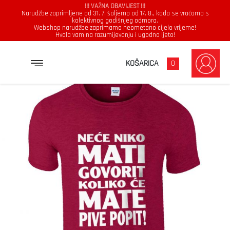
!!! VAŽNA OBAVIJEST !!!
Narudžbe zaprimljene od 31. 7. šaljemo od 17. 8., kada se vraćamo s
kolektivnog godišnjeg odmora.
Webshop narudžbe zaprimamo neometano cijelo vrijeme!
Hvala vam na razumijevanju i ugodno ljeto!
→
→
→
NASLOVNICA
MAJICE
MUŠKARCI
NEĆE NIKO MATI GOVORIT KOLIKO ĆE MATE PIVE POPIT
KOŠARICA
0
Muškarci