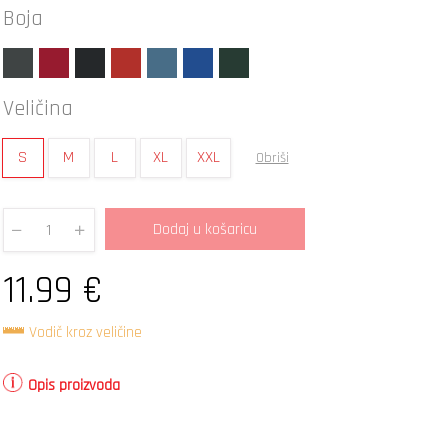
Boja
Veličina
S
M
L
XL
XXL
Obriši
Dodaj u košaricu
Quantity
11.99
€
Vodič kroz veličine
Opis proizvoda