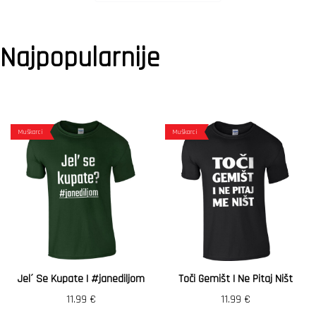
Najpopularnije
Muškarci
Muškarci
Jel´ Se Kupate | #janediljom
Toči Gemišt I Ne Pitaj Ništ
11.99
€
11.99
€