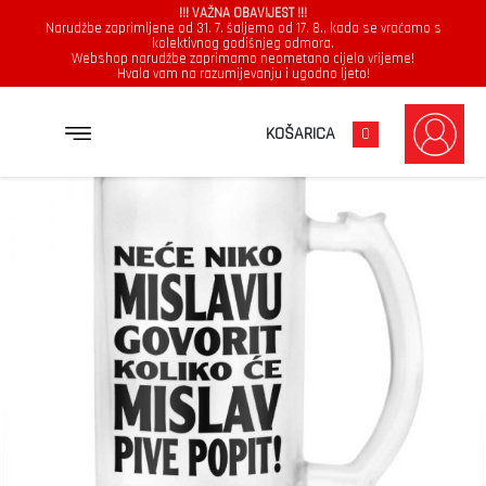
!!! VAŽNA OBAVIJEST !!!
Narudžbe zaprimljene od 31. 7. šaljemo od 17. 8., kada se vraćamo s
kolektivnog godišnjeg odmora.
Webshop narudžbe zaprimamo neometano cijelo vrijeme!
Hvala vam na razumijevanju i ugodno ljeto!
→
→
NASLOVNICA
KRIGLA
NEĆE NIKO MISLAVU GOVORIT KOLIKO ĆE MISLAV PIVE POPIT
KOŠARICA
0