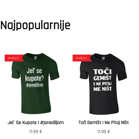
Najpopularnije
Muškarci
Muškarci
Jel´ Se Kupate | #janediljom
Toči Gemišt I Ne Pitaj Ništ
11.99
€
11.99
€