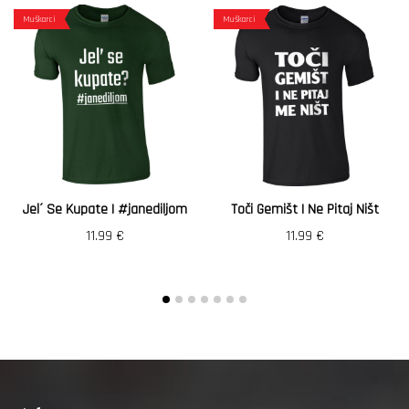
Muškarci
Muškarci
Jel´ Se Kupate | #janediljom
Toči Gemišt I Ne Pitaj Ništ
11.99
€
11.99
€