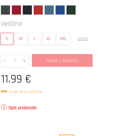
Veličina
S
M
L
XL
XXL
Obriši
Dodaj u košaricu
Quantity
11.99
€
Vodič kroz veličine
Opis proizvoda