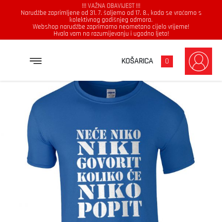
!!! VAŽNA OBAVIJEST !!!
Narudžbe zaprimljene od 31. 7. šaljemo od 17. 8., kada se vraćamo s
kolektivnog godišnjeg odmora.
Webshop narudžbe zaprimamo neometano cijelo vrijeme!
Hvala vam na razumijevanju i ugodno ljeto!
→
→
→
NASLOVNICA
MAJICE
MUŠKARCI
NEĆE NIKO NIKI GOVORIT KOLIKO ĆE NIKO POPIT
KOŠARICA
0
Muškarci