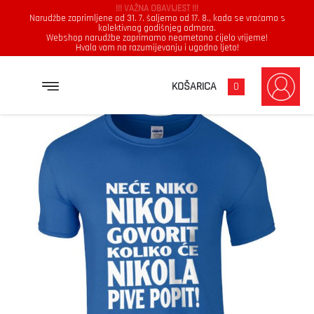
!!! VAŽNA OBAVIJEST !!!
Narudžbe zaprimljene od 31. 7. šaljemo od 17. 8., kada se vraćamo s
kolektivnog godišnjeg odmora.
Webshop narudžbe zaprimamo neometano cijelo vrijeme!
Hvala vam na razumijevanju i ugodno ljeto!
→
→
→
NASLOVNICA
MAJICE
MUŠKARCI
NEĆE NIKO NIKOLI GOVORIT KOLIKO ĆE NIKOLA PIVE POPIT
KOŠARICA
0
Muškarci