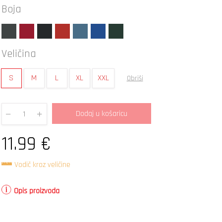
Boja
Veličina
S
M
L
XL
XXL
Obriši
Dodaj u košaricu
Quantity
11.99
€
Vodič kroz veličine
Opis proizvoda