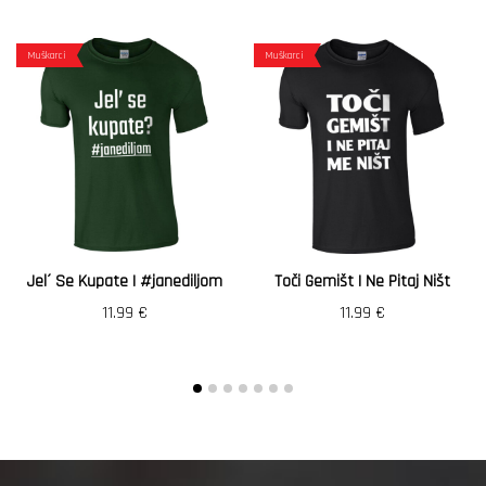
Muškarci
Muškarci
Jel´ Se Kupate | #janediljom
Toči Gemišt I Ne Pitaj Ništ
11.99
€
11.99
€