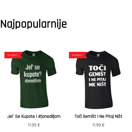
Najpopularnije
Muškarci
Muškarci
Jel´ Se Kupate | #janediljom
Toči Gemišt I Ne Pitaj Ništ
11.99
€
11.99
€