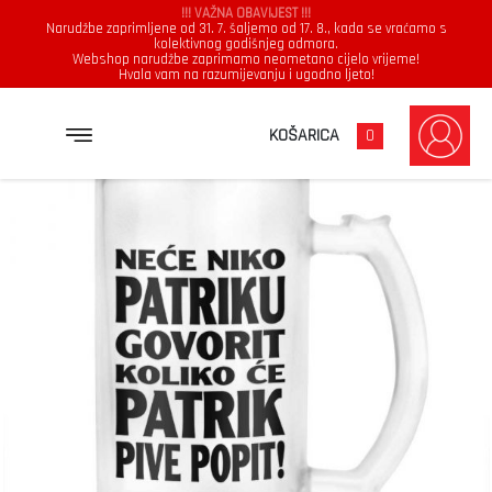
!!! VAŽNA OBAVIJEST !!!
Narudžbe zaprimljene od 31. 7. šaljemo od 17. 8., kada se vraćamo s
kolektivnog godišnjeg odmora.
Webshop narudžbe zaprimamo neometano cijelo vrijeme!
Hvala vam na razumijevanju i ugodno ljeto!
→
→
NASLOVNICA
KRIGLA
NEĆE NIKO PATRIKU GOVORIT KOLIKO ĆE PATRIK PIVE POPIT
KOŠARICA
0