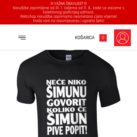
!!! VAŽNA OBAVIJEST !!!
Narudžbe zaprimljene od 31. 7. šaljemo od 17. 8., kada se vraćamo s
kolektivnog godišnjeg odmora.
Webshop narudžbe zaprimamo neometano cijelo vrijeme!
Hvala vam na razumijevanju i ugodno ljeto!
→
→
→
NASLOVNICA
MAJICE
MUŠKARCI
NEĆE NIKO ŠIMUNU GOVORIT KOLIKO ĆE ŠIMUN PIVE POPIT
KOŠARICA
0
Muškarci