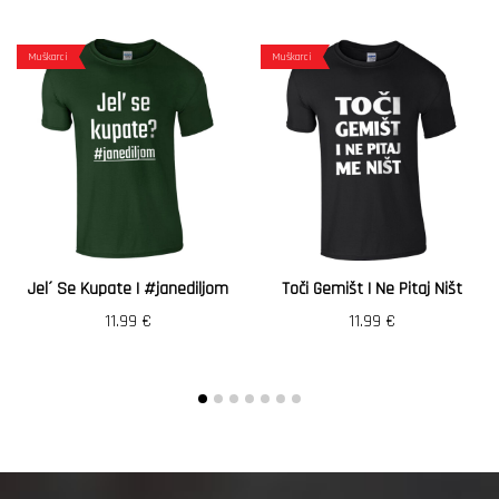
Muškarci
Muškarci
Jel´ Se Kupate | #janediljom
Toči Gemišt I Ne Pitaj Ništ
11.99
€
11.99
€