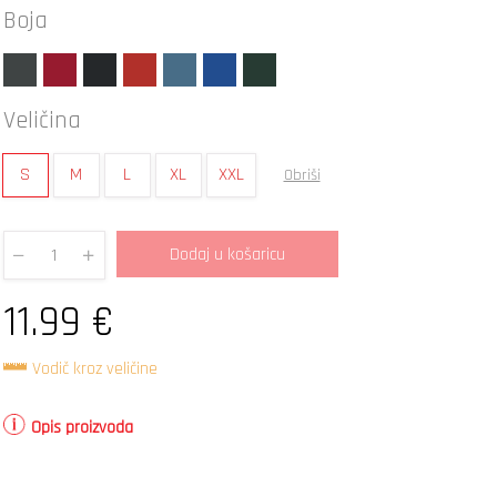
Boja
Veličina
S
M
L
XL
XXL
Obriši
Dodaj u košaricu
Quantity
11.99
€
Vodič kroz veličine
Opis proizvoda