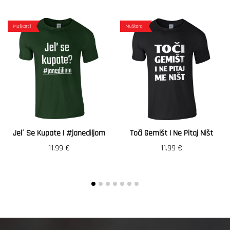
Muškarci
Muškarci
Jel´ Se Kupate | #janediljom
Toči Gemišt I Ne Pitaj Ništ
11.99
€
11.99
€