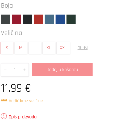
Boja
Veličina
S
M
L
XL
XXL
Obriši
Dodaj u košaricu
Quantity
11.99
€
Vodič kroz veličine
Opis proizvoda