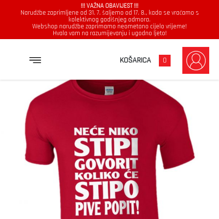
!!! VAŽNA OBAVIJEST !!!
Narudžbe zaprimljene od 31. 7. šaljemo od 17. 8., kada se vraćamo s
kolektivnog godišnjeg odmora.
Webshop narudžbe zaprimamo neometano cijelo vrijeme!
Hvala vam na razumijevanju i ugodno ljeto!
→
→
→
NASLOVNICA
MAJICE
MUŠKARCI
NEĆE NIKO STIPI GOVORIT KOLIKO ĆE STIPO PIVE POPIT
KOŠARICA
0
Muškarci