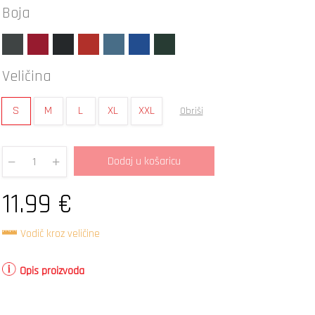
Boja
Veličina
S
M
L
XL
XXL
Obriši
Dodaj u košaricu
Quantity
11.99
€
Vodič kroz veličine
Opis proizvoda