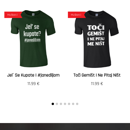
Muškarci
Muškarci
Jel´ Se Kupate | #janediljom
Toči Gemišt I Ne Pitaj Ništ
11.99
€
11.99
€