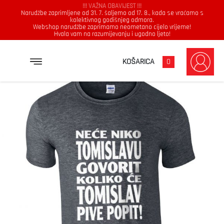
!!! VAŽNA OBAVIJEST !!!
Narudžbe zaprimljene od 31. 7. šaljemo od 17. 8., kada se vraćamo s
kolektivnog godišnjeg odmora.
Webshop narudžbe zaprimamo neometano cijelo vrijeme!
Hvala vam na razumijevanju i ugodno ljeto!
→
→
→
NASLOVNICA
MAJICE
MUŠKARCI
NEĆE NIKO TOMISLAVU GOVORIT KOLIKO ĆE TOMISLAV PIVE POPIT
KOŠARICA
0
Muškarci