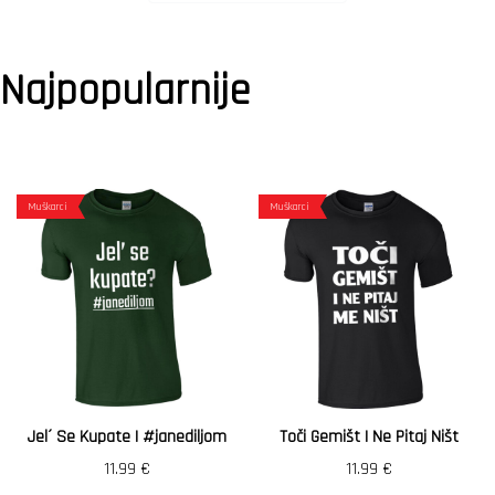
Najpopularnije
Muškarci
Muškarci
Jel´ Se Kupate | #janediljom
Toči Gemišt I Ne Pitaj Ništ
11.99
€
11.99
€