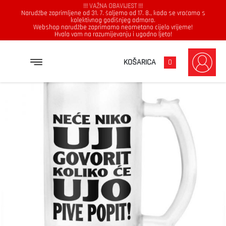
!!! VAŽNA OBAVIJEST !!!
Narudžbe zaprimljene od 31. 7. šaljemo od 17. 8., kada se vraćamo s
kolektivnog godišnjeg odmora.
Webshop narudžbe zaprimamo neometano cijelo vrijeme!
Hvala vam na razumijevanju i ugodno ljeto!
→
→
NASLOVNICA
KRIGLA
NEĆE NIKO UJI GOVORIT KOLIKO ĆE UJO PIVE POPIT
KOŠARICA
0