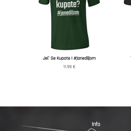
Jel´ Se Kupate | #janediljom
11.99
€
Info