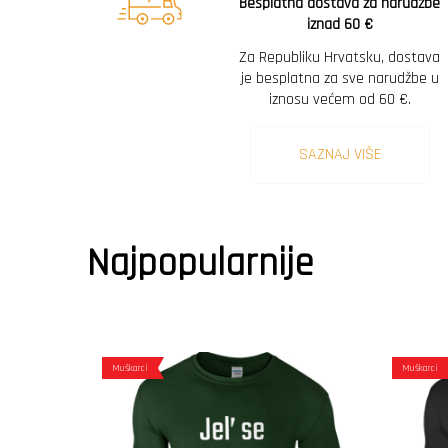
Besplatna dostava za narudžbe
iznad 60 €
Za Republiku Hrvatsku, dostava
je besplatna za sve narudžbe u
iznosu većem od 60 €.
SAZNAJ VIŠE
Najpopularnije
Muškarci
Muškarci