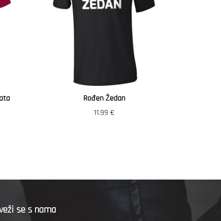
ata
Rođen Žedan
Vozi
11.99
€
veži se s nama