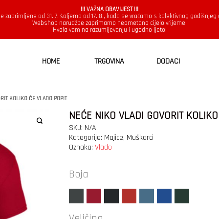
!!! VAŽNA OBAVIJEST !!!
e zaprimljene od 31. 7. šaljemo od 17. 8., kada se vraćamo s kolektivnog godišnjeg
Webshop narudžbe zaprimamo neometano cijelo vrijeme!
Hvala vam na razumijevanju i ugodno ljeto!
HOME
TRGOVINA
DODACI
RIT KOLIKO ĆE VLADO POPIT
NEĆE NIKO VLADI GOVORIT KOLIKO
SKU:
N/A
Kategorije:
Majice
,
Muškarci
Oznaka:
Vlado
Boja
Veličina