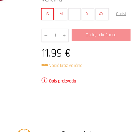
S
M
L
XL
XXL
Obriši
Dodaj u košaricu
Quantity
11.99
€
Vodič kroz veličine
Opis proizvoda