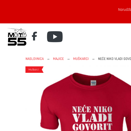
Narudžb
→
→
→
NASLOVNICA
MAJICE
MUŠKARCI
NEĆE NIKO VLADI GOVO
Muškarci