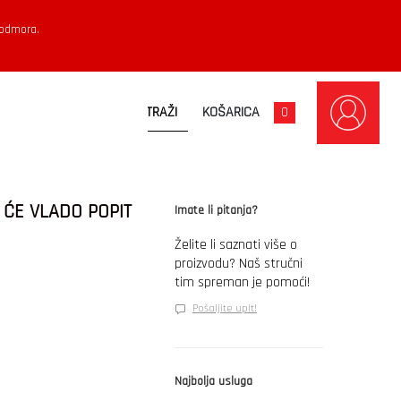
 odmora.
KOŠARICA
0
 ĆE VLADO POPIT
Imate li pitanja?
Želite li saznati više o
proizvodu? Naš stručni
tim spreman je pomoći!
Pošaljite upit!
Najbolja usluga