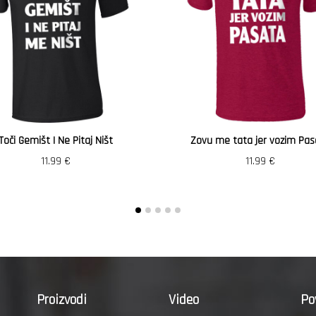
Toči Gemišt I Ne Pitaj Ništ
Zovu me tata jer vozim Pas
11.99
€
11.99
€
Proizvodi
Video
Po