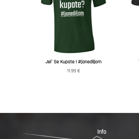
Jel´ Se Kupate | #janediljom
11.99
€
Info