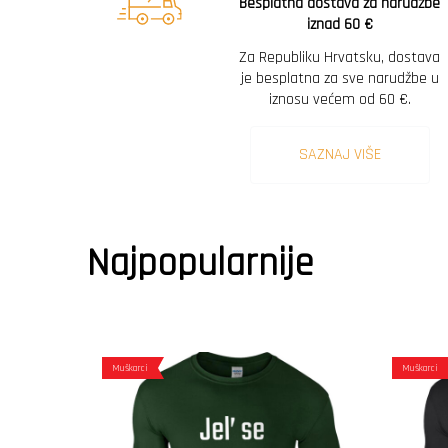
Besplatna dostava za narudžbe
iznad 60 €
Za Republiku Hrvatsku, dostava
je besplatna za sve narudžbe u
iznosu većem od 60 €.
SAZNAJ VIŠE
Najpopularnije
Muškarci
Muškarci