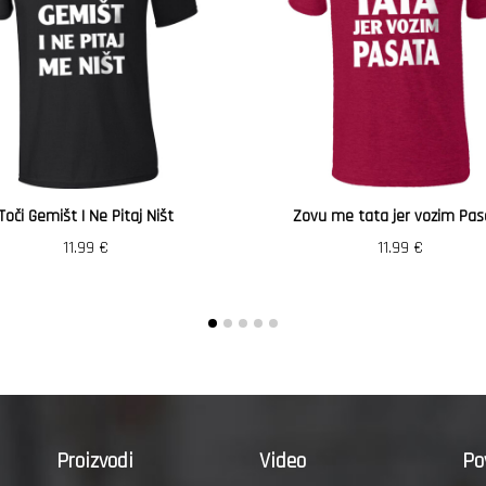
Toči Gemišt I Ne Pitaj Ništ
Zovu me tata jer vozim Pas
11.99
€
11.99
€
Proizvodi
Video
Po