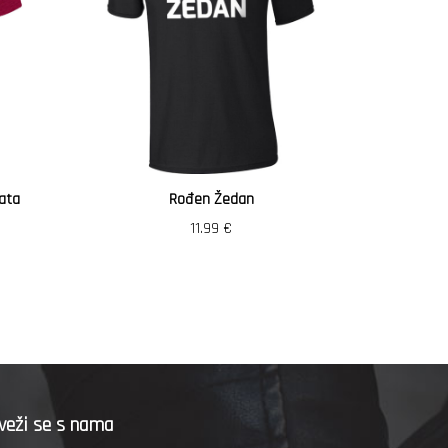
ata
Rođen Žedan
Vozi
11.99
€
veži se s nama