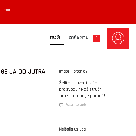
 odmora.
KOŠARICA
0
UGE JA OD JUTRA
Imate li pitanja?
Želite li saznati više o
proizvodu? Naš stručni
tim spreman je pomoći!
Pošaljite upit!
Najbolja usluga