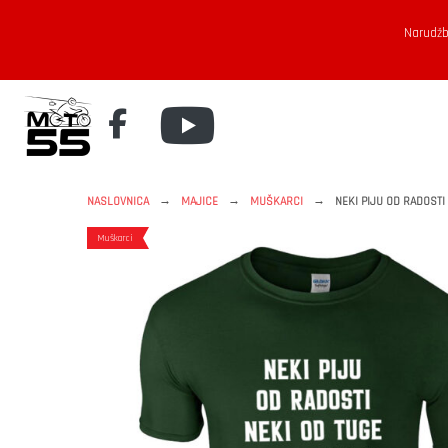
Narudžb
→
→
→
NASLOVNICA
MAJICE
MUŠKARCI
NEKI PIJU OD RADOSTI
Muškarci