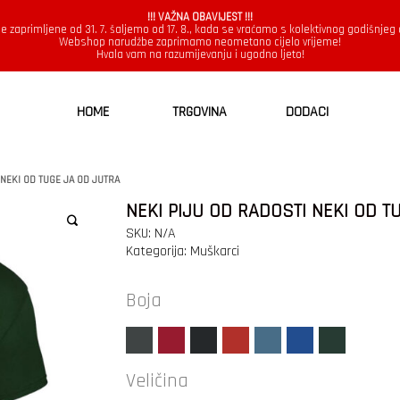
!!! VAŽNA OBAVIJEST !!!
e zaprimljene od 31. 7. šaljemo od 17. 8., kada se vraćamo s kolektivnog godišnjeg
Webshop narudžbe zaprimamo neometano cijelo vrijeme!
Hvala vam na razumijevanju i ugodno ljeto!
HOME
TRGOVINA
DODACI
 NEKI OD TUGE JA OD JUTRA
NEKI PIJU OD RADOSTI NEKI OD T
SKU:
N/A
Kategorija:
Muškarci
Boja
Veličina