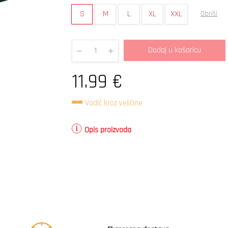
S
M
L
XL
XXL
Obriši
Dodaj u košaricu
Quantity
11.99
€
Vodič kroz veličine
Opis proizvoda