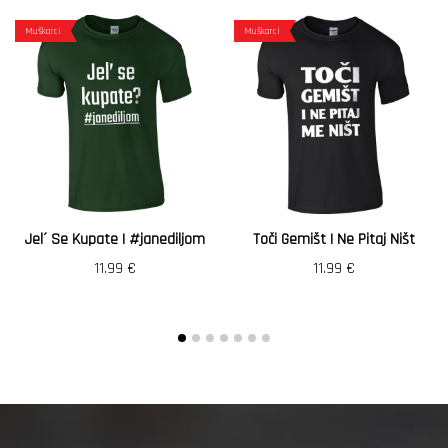
Muškarci
Muškarci
Jel´ Se Kupate | #janediljom
Toči Gemišt I Ne Pitaj Ništ
11.99
€
11.99
€