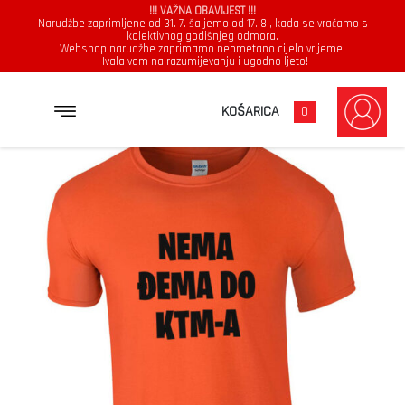
!!! VAŽNA OBAVIJEST !!!
Narudžbe zaprimljene od 31. 7. šaljemo od 17. 8., kada se vraćamo s
kolektivnog godišnjeg odmora.
Webshop narudžbe zaprimamo neometano cijelo vrijeme!
Hvala vam na razumijevanju i ugodno ljeto!
→
→
→
NASLOVNICA
MAJICE
MUŠKARCI
NEMA DŽEMA DO KTM-A
KOŠARICA
0
Muškarci