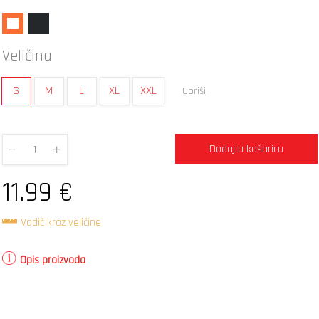
Veličina
S
M
L
XL
XXL
Obriši
Dodaj u košaricu
Quantity
11.99
€
Vodič kroz veličine
Opis proizvoda