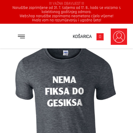
!!! VAŽNA OBAVIJEST !!!
Narudžbe zaprimljene od 31. 7. šaljemo od 17. 8., kada se vraćamo s
kolektivnog godišnjeg odmora.
Webshop narudžbe zaprimamo neometano cijelo vrijeme!
Hvala vam na razumijevanju i ugodno ljeto!
→
→
→
NASLOVNICA
MAJICE
MUŠKARCI
NEMA FIKSA DO GESIKSA
KOŠARICA
0
Muškarci