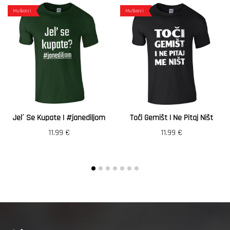
Muškarci
Muškarci
Jel´ Se Kupate | #janediljom
Toči Gemišt I Ne Pitaj Ništ
11.99
€
11.99
€