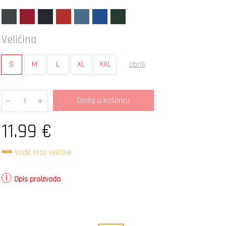
Veličina
S
M
L
XL
XXL
Obriši
Dodaj u košaricu
Quantity
11.99
€
Vodič kroz veličine
Opis proizvoda