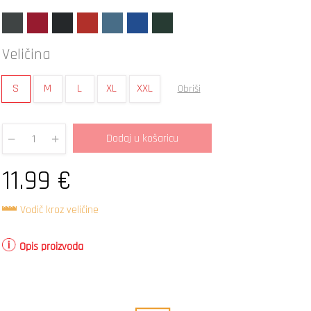
Veličina
S
M
L
XL
XXL
Obriši
Dodaj u košaricu
Quantity
11.99
€
Vodič kroz veličine
Opis proizvoda