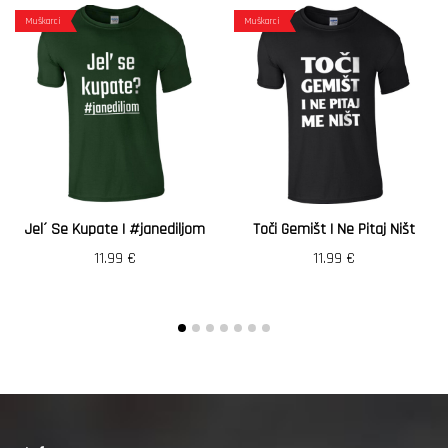
Muškarci
Muškarci
Jel´ Se Kupate | #janediljom
Toči Gemišt I Ne Pitaj Ništ
11.99
€
11.99
€