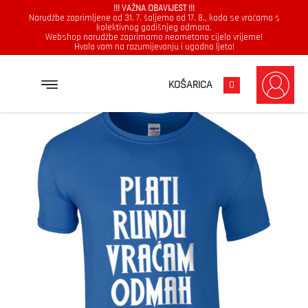
!!! VAŽNA OBAVIJEST !!!
Narudžbe zaprimljene od 31. 7. šaljemo od 17. 8., kada se vraćamo s
kolektivnog godišnjeg odmora.
Webshop narudžbe zaprimamo neometano cijelo vrijeme!
Hvala vam na razumijevanju i ugodno ljeto!
→
→
→
NASLOVNICA
MAJICE
MUŠKARCI
PLATI RUNDU VRAĆAM ODMAH
KOŠARICA
0
Muškarci