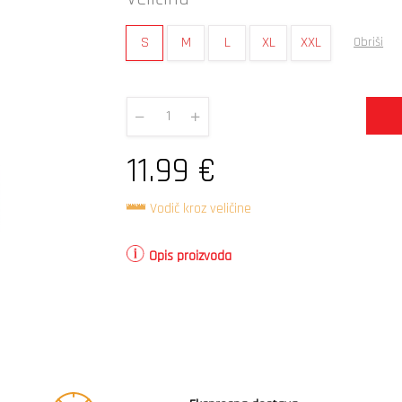
S
M
L
XL
XXL
Obriši
Quantity
11.99
€
Vodič kroz veličine
Opis proizvoda