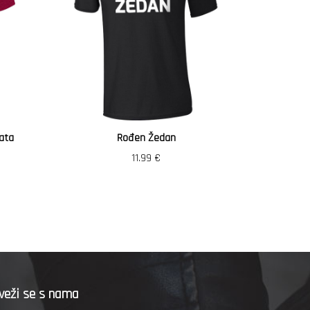
ata
Rođen Žedan
Vozi
11.99
€
veži se s nama