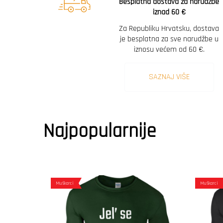
Besplatna dostava za narudžbe
iznad 60 €
Za Republiku Hrvatsku, dostava
je besplatna za sve narudžbe u
iznosu većem od 60 €.
SAZNAJ VIŠE
Najpopularnije
Muškarci
Muškarci