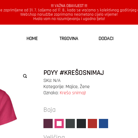
!!! VAŽNA OBAVIJEST !!!
e zaprimljene od 31. 7. šaljemo od 17. 8., kada se vraćamo s kolektivnog godišnjeg
Webshop narudžbe zaprimamo neometano cijelo vrijeme!
Hvala vam na razumijevanju i ugodno ljeto!
HOME
TRGOVINA
DODACI
POYY #KREŠOSNIMAJ
SKU:
N/A
Kategorije:
Majice
,
Žene
Oznaka:
Krešo snimaj!
Boja
Veličina