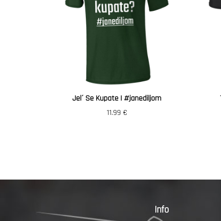
Jel´ Se Kupate | #janediljom
11.99
€
Info