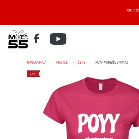
Narudžb
→
→
→
NASLOVNICA
MAJICE
ŽENE
POYY #KREŠOSNIMAJ
Žene