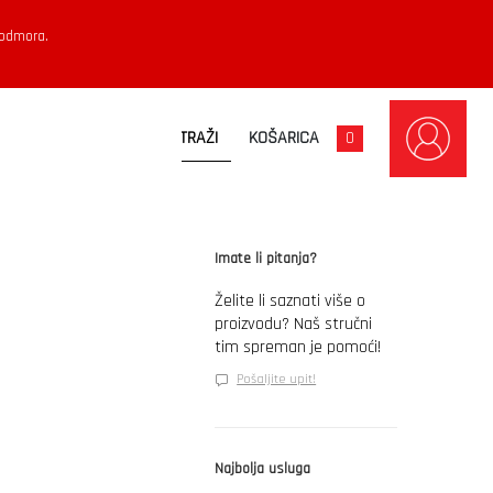
 odmora.
KOŠARICA
0
Imate li pitanja?
Želite li saznati više o
proizvodu? Naš stručni
tim spreman je pomoći!
Pošaljite upit!
Najbolja usluga