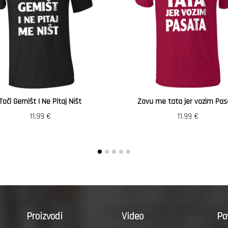
Toči Gemišt I Ne Pitaj Ništ
Zovu me tata jer vozim Pas
11.99
€
11.99
€
Proizvodi
Video
Po