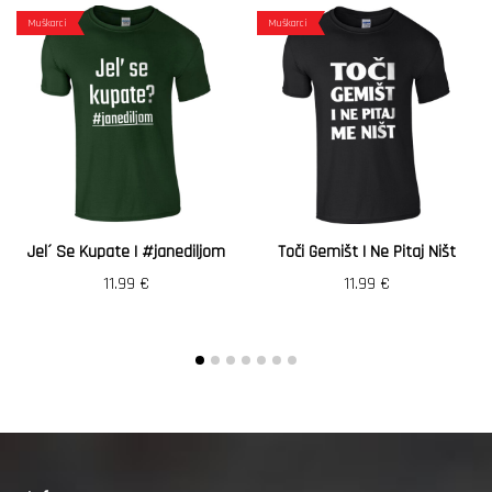
Muškarci
Muškarci
Jel´ Se Kupate | #janediljom
Toči Gemišt I Ne Pitaj Ništ
11.99
€
11.99
€