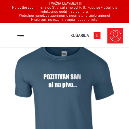
!!! VAŽNA OBAVIJEST !!!
Narudžbe zaprimljene od 31. 7. šaljemo od 17. 8., kada se vraćamo s
kolektivnog godišnjeg odmora.
Webshop narudžbe zaprimamo neometano cijelo vrijeme!
Hvala vam na razumijevanju i ugodno ljeto!
→
→
→
NASLOVNICA
MAJICE
MUŠKARCI
POZITIVAN SAM AL NA PIVO…
KOŠARICA
0
Muškarci