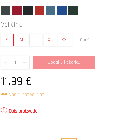
Veličina
S
M
L
XL
XXL
Obriši
Dodaj u košaricu
Quantity
11.99
€
Vodič kroz veličine
Opis proizvoda