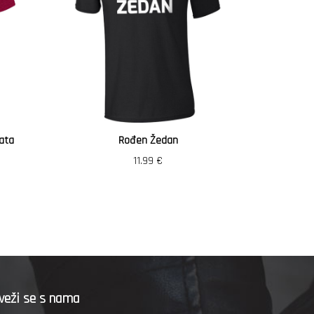
ata
Rođen Žedan
Vozi
11.99
€
veži se s nama