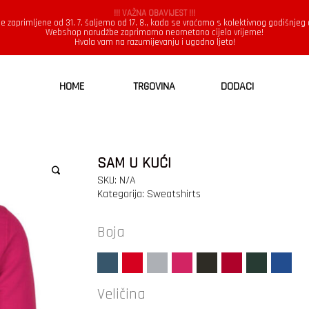
!!! VAŽNA OBAVIJEST !!!
e zaprimljene od 31. 7. šaljemo od 17. 8., kada se vraćamo s kolektivnog godišnjeg
Webshop narudžbe zaprimamo neometano cijelo vrijeme!
Hvala vam na razumijevanju i ugodno ljeto!
HOME
TRGOVINA
DODACI
SAM U KUĆI
SKU:
N/A
Kategorija:
Sweatshirts
Boja
Veličina