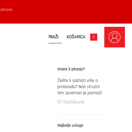
 odmora.
KOŠARICA
0
Imate li pitanja?
Želite li saznati više o
proizvodu? Naš stručni
tim spreman je pomoći!
Pošaljite upit!
Najbolja usluga