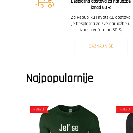
Besplatna dostava za narudžbe
iznad 60 €
Za Republiku Hrvatsku, dostava
je besplatna za sve narudžbe u
iznosu većem od 60 €.
SAZNAJ VIŠE
Najpopularnije
Muškarci
Muškarci