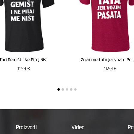
Toči Gemišt I Ne Pitaj Ništ
Zovu me tata jer vozim Pas
11.99
€
11.99
€
Proizvodi
Video
Po