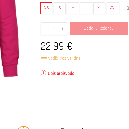
XS
S
M
L
XL
XXL
O
Dodaj u košaricu
Quantity
22.99
€
Vodič kroz veličine
Opis proizvoda