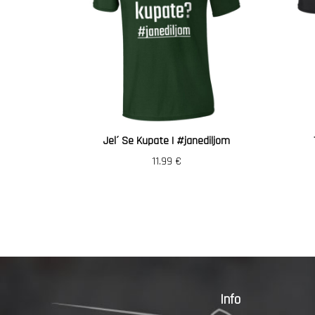
Jel´ Se Kupate | #janediljom
11.99
€
Info