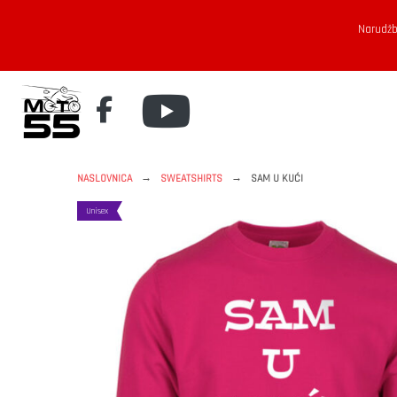
Narudžb
→
→
NASLOVNICA
SWEATSHIRTS
SAM U KUĆI
Unisex