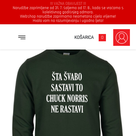
!!! VAŽNA OBAVIJEST !!!
Narudžbe zaprimljene od 31. 7. šaljemo od 17. 8., kada se vraćamo s
kolektivnog godišnjeg odmora.
Webshop narudžbe zaprimamo neometano cijelo vrijeme!
Hvala vam na razumijevanju i ugodno ljeto!
→
→
NASLOVNICA
SWEATSHIRTS
ŠTA ŠVABO SASTAVI TO CHUCK NORRIS NE RASTAVI
KOŠARICA
0
Unisex