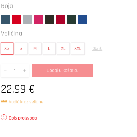
Boja
Veličina
XS
S
M
L
XL
XXL
Obriši
Dodaj u košaricu
Quantity
22.99
€
Vodič kroz veličine
Opis proizvoda