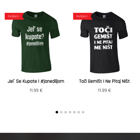
Muškarci
Muškarci
Jel´ Se Kupate | #janediljom
Toči Gemišt I Ne Pitaj Ništ
11.99
€
11.99
€