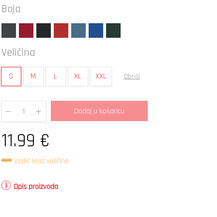
Boja
Veličina
S
M
L
XL
XXL
Obriši
Dodaj u košaricu
Quantity
11.99
€
Vodič kroz veličine
Opis proizvoda