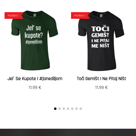
Muškarci
Muškarci
Jel´ Se Kupate | #janediljom
Toči Gemišt I Ne Pitaj Ništ
11.99
€
11.99
€