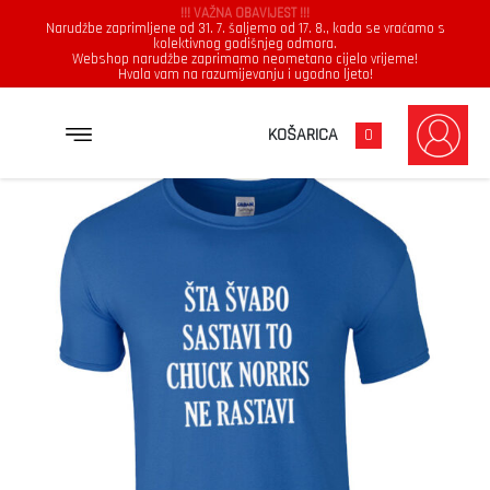
!!! VAŽNA OBAVIJEST !!!
Narudžbe zaprimljene od 31. 7. šaljemo od 17. 8., kada se vraćamo s
kolektivnog godišnjeg odmora.
Webshop narudžbe zaprimamo neometano cijelo vrijeme!
Hvala vam na razumijevanju i ugodno ljeto!
→
→
→
NASLOVNICA
MAJICE
MUŠKARCI
ŠTA ŠVABO SASTAVI TO CHUCK NORRIS NE RASTAVI
KOŠARICA
0
Muškarci