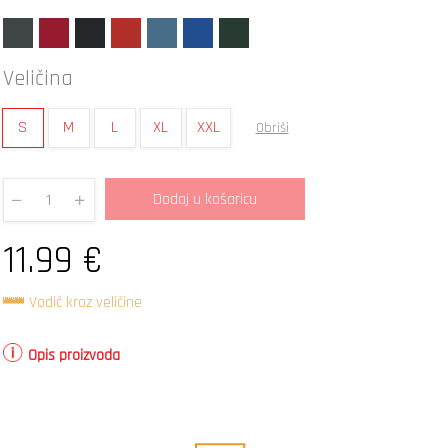
Veličina
S
M
L
XL
XXL
Obriši
Dodaj u košaricu
Quantity
11.99
€
Vodič kroz veličine
Opis proizvoda