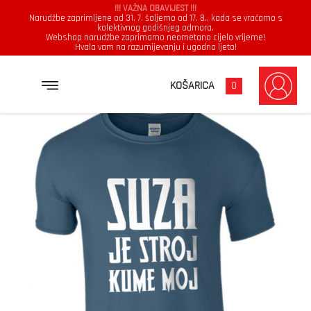
!!! VAŽNA OBAVIJEST !!!
Narudžbe zaprimljene od 31. 7. šaljemo od 17. 8., kada se vraćamo s
kolektivnog godišnjeg odmora.
Webshop narudžbe zaprimamo neometano cijelo vrijeme!
Hvala vam na razumijevanju i ugodno ljeto!
→
→
→
NASLOVNICA
MAJICE
MUŠKARCI
SUZA JE STROJ KUME MOJ
KOŠARICA
0
Muškarci