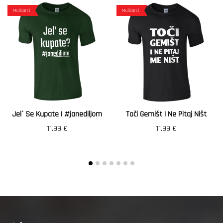
Muškarci
Muškarci
Jel´ Se Kupate | #janediljom
Toči Gemišt I Ne Pitaj Ništ
11.99
€
11.99
€