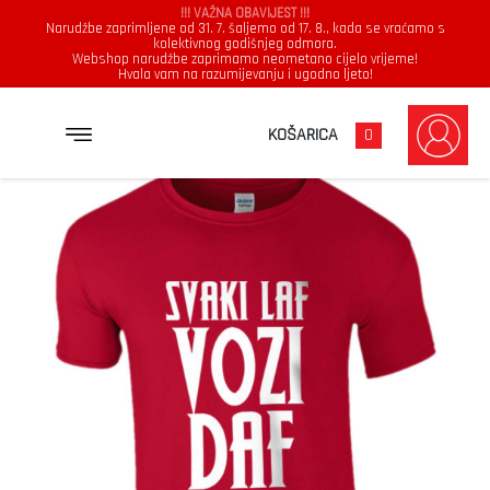
!!! VAŽNA OBAVIJEST !!!
Narudžbe zaprimljene od 31. 7. šaljemo od 17. 8., kada se vraćamo s
kolektivnog godišnjeg odmora.
Webshop narudžbe zaprimamo neometano cijelo vrijeme!
Hvala vam na razumijevanju i ugodno ljeto!
→
→
→
NASLOVNICA
MAJICE
MUŠKARCI
SVAKI LAF VOZI DAF
KOŠARICA
0
Muškarci