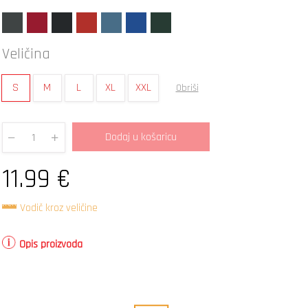
Veličina
S
M
L
XL
XXL
Obriši
Dodaj u košaricu
Quantity
11.99
€
Vodič kroz veličine
Opis proizvoda