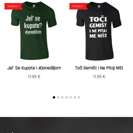
Muškarci
Muškarci
Jel´ Se Kupate | #janediljom
Toči Gemišt I Ne Pitaj Ništ
11.99
€
11.99
€