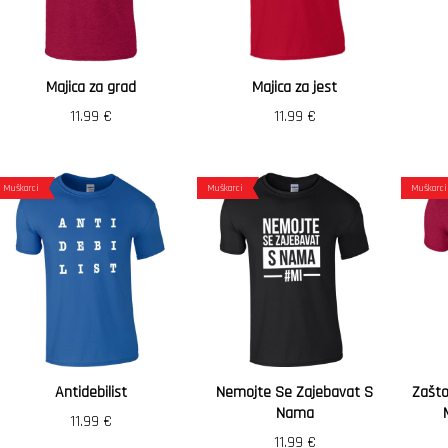
Majica za grad
Majica za jest
11.99
€
11.99
€
Muškarci
Muškarci
Muškarci
Antidebilist
Nemojte Se Zajebavat S
Zašto
Nama
11.99
€
11.99
€