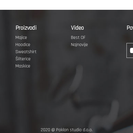
Proizvodi
Video
Po
Majice
Best OF
Hoodice
Najnovije
Sweatshirt
Šilterice
Maskice
2020 @
Poklon studio d.o.o.