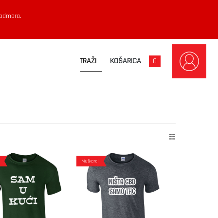
 odmora.
KOŠARICA
0
Muškarci