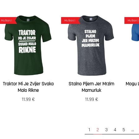
Muškarci
Muškarci
Muškarci
Traktor Mi Je Zvijer Svako
Stalno Pijem Jer Mrzim
Mogu L
Malo Rikne
Mamurluk
11.99
€
11.99
€
1
2
3
4
5
…