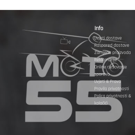
Info
Uvjeti dostave
Raspored dostave
Zamjena proizvoda
Reklamacije
Online rješavanje
sporova
Uvjeti & Prava
Pravila privatnosti
Polica privatnosti &
kolačići