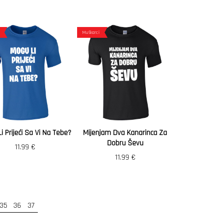
Muškarci
i Prijeći Sa Vi Na Tebe?
Mijenjam Dva Kanarinca Za
Dobru Ševu
11.99
€
11.99
€
35
36
37