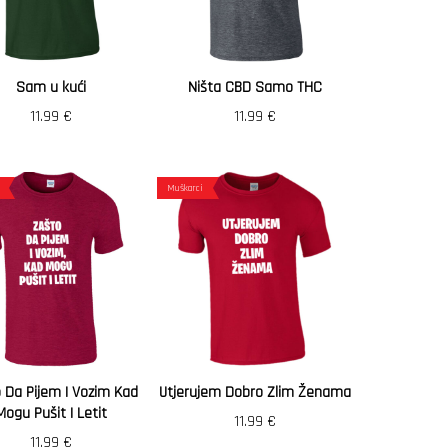
Sam u kući
Ništa CBD Samo THC
11.99
€
11.99
€
Muškarci
 Da Pijem I Vozim Kad
Utjerujem Dobro Zlim Ženama
Mogu Pušit I Letit
11.99
€
11.99
€