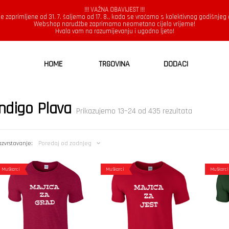
!!! VAŽNA OBAVIJEST !!!
e zaprimljene od 31. 7. šaljemo od 17. 8., kada se vraćamo s kolektivnog godišnjeg
Webshop narudžbe zaprimamo neometano cijelo vrijeme!
Hvala vam na razumijevanju i ugodno ljeto!
HOME
TRGOVINA
DODACI
Indigo Plava
Poredano
Prikazujemo 13–24 od 435 rezultata
po
najnovijem
zvrstavanje:
Poredaj od zadnjeg
Muškarci
Muškarci
Muškarci