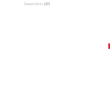
proizvoda
37
Sweatshirts
37
proizvoda