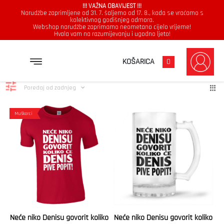
!!! VAŽNA OBAVIJEST !!!
Narudžbe zaprimljene od 31. 7. šaljemo od 17. 8., kada se vraćamo s
kolektivnog godišnjeg odmora.
Webshop narudžbe zaprimamo neometano cijelo vrijeme!
Hvala vam na razumijevanju i ugodno ljeto!
Denis
Poredano
Prikazuje se svih 3 rezultata
KOŠARICA
0
po
najnovijem
Poredaj od zadnjeg
Muškarci
Neće niko Denisu govorit koliko
Neće niko Denisu govorit koliko