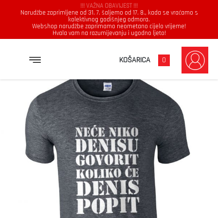
!!! VAŽNA OBAVIJEST !!!
Narudžbe zaprimljene od 31. 7. šaljemo od 17. 8., kada se vraćamo s
kolektivnog godišnjeg odmora.
Webshop narudžbe zaprimamo neometano cijelo vrijeme!
Hvala vam na razumijevanju i ugodno ljeto!
→
→
→
NASLOVNICA
MAJICE
MUŠKARCI
NEĆE NIKO DENISU GOVORIT KOLIKO ĆE DENIS POPIT
KOŠARICA
0
Muškarci