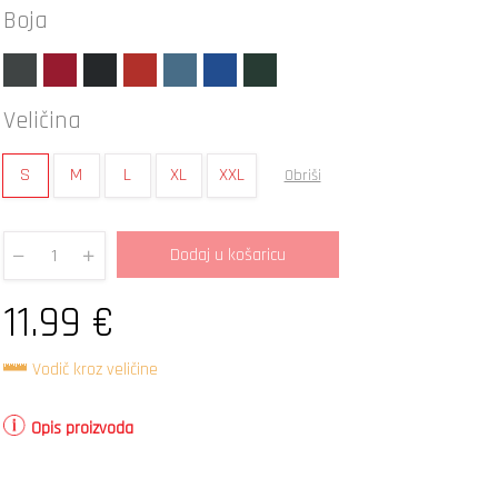
Boja
Veličina
S
M
L
XL
XXL
Obriši
Dodaj u košaricu
Quantity
11.99
€
Vodič kroz veličine
Opis proizvoda