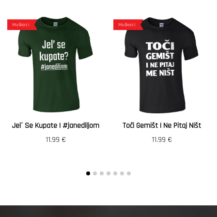
Muškarci
Muškarci
Jel´ Se Kupate | #janediljom
Toči Gemišt I Ne Pitaj Ništ
11.99
€
11.99
€