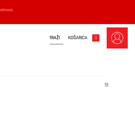
 odmora.
KOŠARICA
0