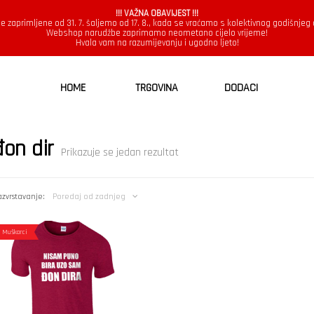
!!! VAŽNA OBAVIJEST !!!
e zaprimljene od 31. 7. šaljemo od 17. 8., kada se vraćamo s kolektivnog godišnjeg
Webshop narudžbe zaprimamo neometano cijelo vrijeme!
Hvala vam na razumijevanju i ugodno ljeto!
HOME
TRGOVINA
DODACI
đon dir
Prikazuje se jedan rezultat
zvrstavanje:
Poredaj od zadnjeg
Muškarci