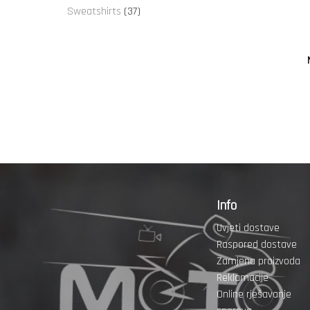
proizvoda
37
Sweatshirts
37
proizvoda
Info
Uvjeti dostave
Raspored dostave
Zamjena proizvoda
Reklamacije
Online rješavanje