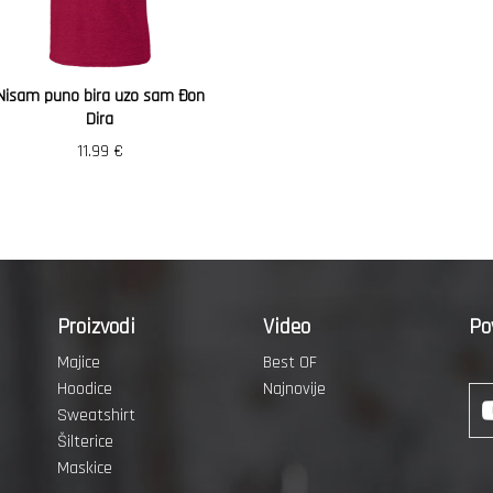
Nisam puno bira uzo sam Đon
Dira
11.99
€
Proizvodi
Video
Po
Majice
Best OF
Hoodice
Najnovije
Sweatshirt
Šilterice
Maskice