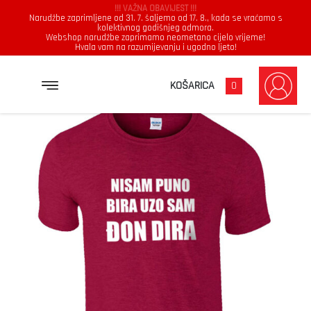
!!! VAŽNA OBAVIJEST !!!
Narudžbe zaprimljene od 31. 7. šaljemo od 17. 8., kada se vraćamo s
kolektivnog godišnjeg odmora.
Webshop narudžbe zaprimamo neometano cijelo vrijeme!
Hvala vam na razumijevanju i ugodno ljeto!
→
→
→
NASLOVNICA
MAJICE
MUŠKARCI
NISAM PUNO BIRA UZO SAM ĐON DIRA
KOŠARICA
0
Muškarci