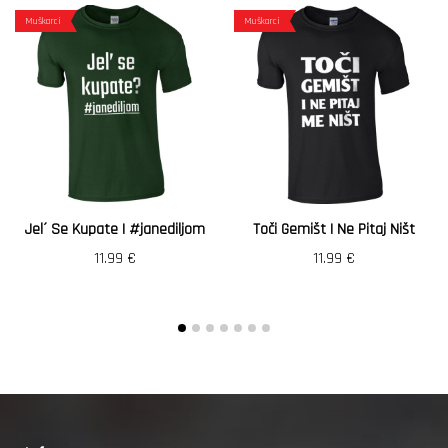
Muškarci
Muškarci
Jel´ Se Kupate | #janediljom
Toči Gemišt I Ne Pitaj Ništ
11.99
€
11.99
€