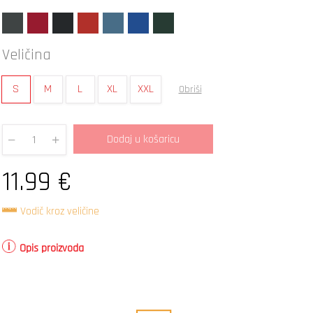
Veličina
S
M
L
XL
XXL
Obriši
Dodaj u košaricu
Quantity
11.99
€
Vodič kroz veličine
Opis proizvoda