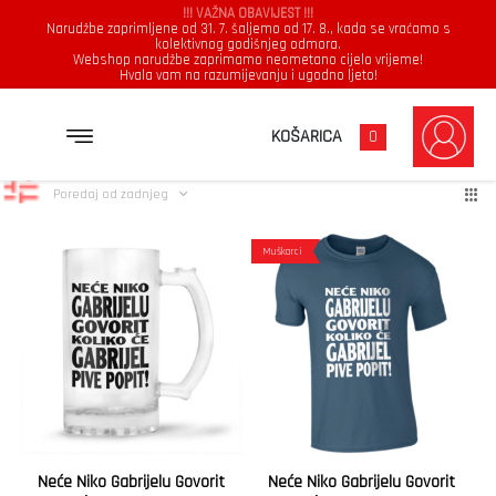
!!! VAŽNA OBAVIJEST !!!
Narudžbe zaprimljene od 31. 7. šaljemo od 17. 8., kada se vraćamo s
kolektivnog godišnjeg odmora.
Webshop narudžbe zaprimamo neometano cijelo vrijeme!
Hvala vam na razumijevanju i ugodno ljeto!
Gabrijel
Poredano
Prikazuje se svih 2 rezultata
KOŠARICA
0
po
najnovijem
Poredaj od zadnjeg
Muškarci
Neće Niko Gabrijelu Govorit
Neće Niko Gabrijelu Govorit