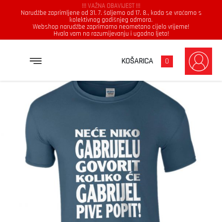
!!! VAŽNA OBAVIJEST !!!
Narudžbe zaprimljene od 31. 7. šaljemo od 17. 8., kada se vraćamo s
kolektivnog godišnjeg odmora.
Webshop narudžbe zaprimamo neometano cijelo vrijeme!
Hvala vam na razumijevanju i ugodno ljeto!
→
→
→
NASLOVNICA
MAJICE
MUŠKARCI
NEĆE NIKO GABRIJELU GOVORIT KOLIKO ĆE GABRIJEL PIVE POPIT
KOŠARICA
0
Muškarci