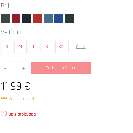
Boja
Veličina
S
M
L
XL
XXL
Obriši
Dodaj u košaricu
Quantity
11.99
€
Vodič kroz veličine
Opis proizvoda