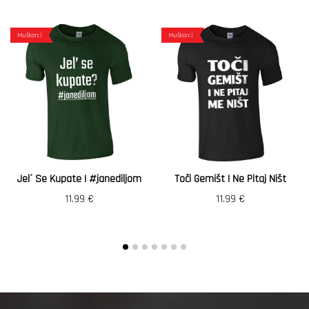
Muškarci
Muškarci
Jel´ Se Kupate | #janediljom
Toči Gemišt I Ne Pitaj Ništ
11.99
€
11.99
€