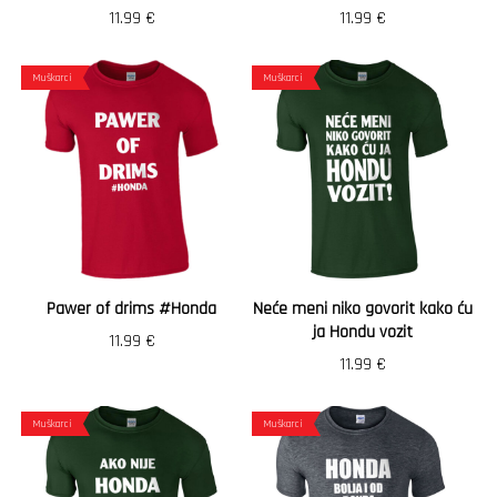
11.99
€
11.99
€
Muškarci
Muškarci
Pawer of drims #Honda
Neće meni niko govorit kako ću
ja Hondu vozit
11.99
€
11.99
€
Muškarci
Muškarci