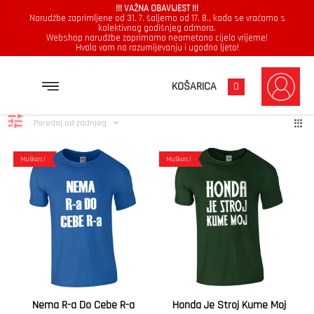
!!! VAŽNA OBAVIJEST !!!
Narudžbe zaprimljene od 31. 7. šaljemo od 17. 8., kada se vraćamo s
kolektivnog godišnjeg odmora.
Webshop narudžbe zaprimamo neometano cijelo vrijeme!
Hvala vam na razumijevanju i ugodno ljeto!
Honda
Poredano
Prikazuje se svih 6 rezultata
KOŠARICA
0
po
najnovijem
Poredaj od zadnjeg
Muškarci
Muškarci
Nema R-a Do Cebe R-a
Honda Je Stroj Kume Moj