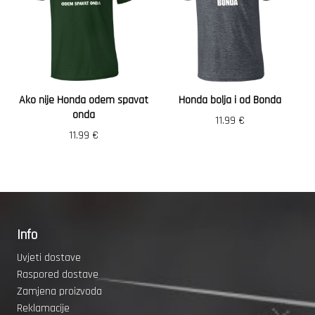
Ako nije Honda odem spavat
Honda bolja i od Bonda
onda
11.99
€
11.99
€
Info
Uvjeti dostave
Raspored dostave
Zamjena proizvoda
Reklamacije