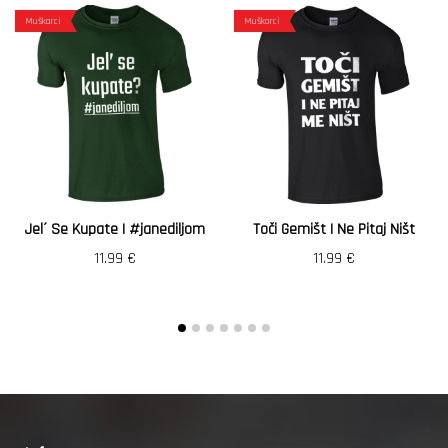
Muškarci
Muškarci
Jel´ Se Kupate | #janediljom
Toči Gemišt I Ne Pitaj Ništ
11.99
€
11.99
€