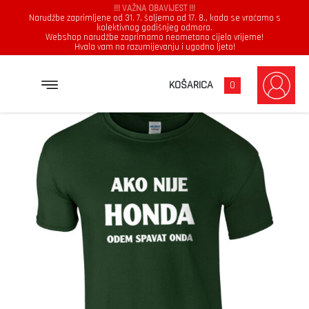
!!! VAŽNA OBAVIJEST !!!
Narudžbe zaprimljene od 31. 7. šaljemo od 17. 8., kada se vraćamo s
kolektivnog godišnjeg odmora.
Webshop narudžbe zaprimamo neometano cijelo vrijeme!
Hvala vam na razumijevanju i ugodno ljeto!
→
→
→
NASLOVNICA
MAJICE
MUŠKARCI
AKO NIJE HONDA ODEM SPAVAT ONDA
KOŠARICA
0
Muškarci