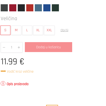
Veličina
S
M
L
XL
XXL
Obriši
Dodaj u košaricu
Quantity
11.99
€
Vodič kroz veličine
Opis proizvoda